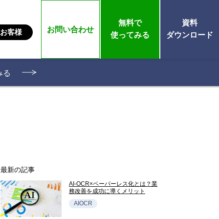
無料で
資料
お問い合わせ
お客様
使ってみる
ダウンロード
みる
最新の記事
AI-OCR×ペーパーレス化とは？業
務改善を成功に導くメリット
AIOCR