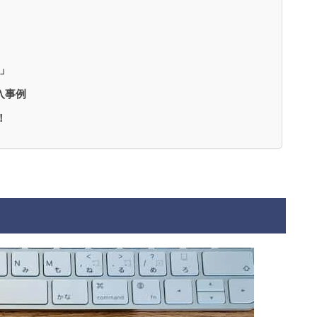
o」
導入事例
！