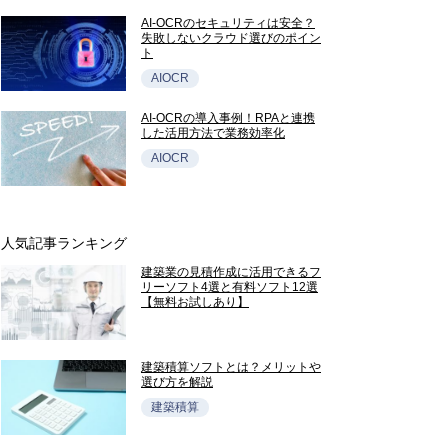
AI-OCRのセキュリティは安全？
失敗しないクラウド選びのポイン
ト
AIOCR
AI-OCRの導入事例！RPAと連携
した活用方法で業務効率化
AIOCR
人気記事ランキング
建築業の見積作成に活用できるフ
リーソフト4選と有料ソフト12選
【無料お試しあり】
建築積算ソフトとは？メリットや
選び方を解説
建築積算