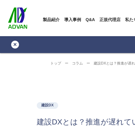
製品紹介
導入事例
Q&A
正規代理店
私た
×
トップ
ー
コラム
ー
建設DXとは？推進が遅
建設DX
建設DXとは？推進が遅れて