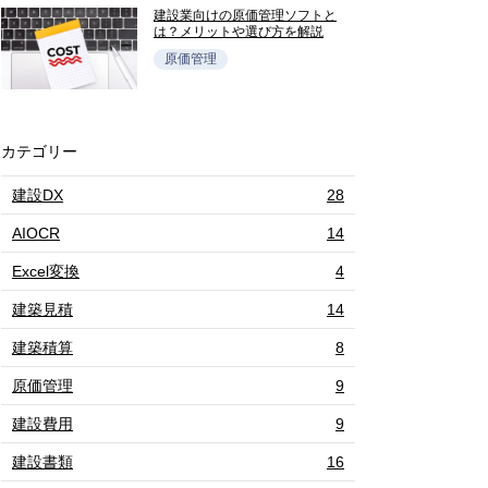
建設業向けの原価管理ソフトと
は？メリットや選び方を解説
原価管理
カテゴリー
建設DX
28
AIOCR
14
Excel変換
4
建築見積
14
建築積算
8
原価管理
9
建設費用
9
建設書類
16