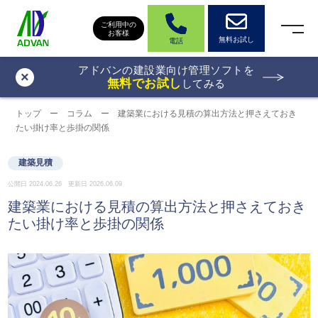
ご利用中の
お客様
無料お試し
電話
アドバンの建設業向け管理ソフトを
×
無料でお試し
してみる
トップ
ー
コラム
ー
建築業における見積の算出方法と押さえておき
たい掛け率と歩掛の関係
建築見積
公開日 2024.06.26 更新日 2026.06.09
建築業における見積の算出方法と押さえておき
たい掛け率と歩掛の関係