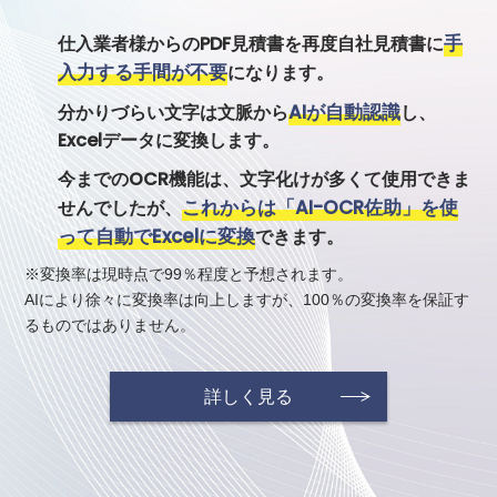
手
仕入業者様からのPDF見積書を再度自社見積書に
入力する手間が不要
になります。
AIが自動認識
分かりづらい文字は文脈から
し、
Excelデータに変換します。
今までのOCR機能は、文字化けが多くて使用できま
これからは「AI-OCR佐助」を使
せんでしたが、
って自動でExcelに変換
できます。
※変換率は現時点で99％程度と予想されます。
AIにより徐々に変換率は向上しますが、100％の変換率を保証す
るものではありません。
詳しく見る