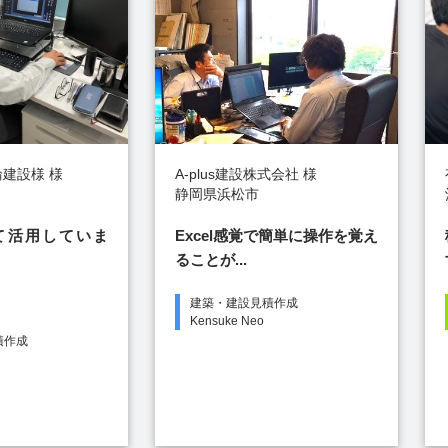
有限会社国吉組 様
露木建設株式会
沖縄県うるま市
神奈川県川崎市
え
積算に特化しており、扱いや
弊社の書式に
すくスピーディ...
を作成していた.
RC躯体積算算
仕上積算
松助くん
Neo仕上
建築・建設見積
Kensuke Neo
RC躯体積算算
松助くん