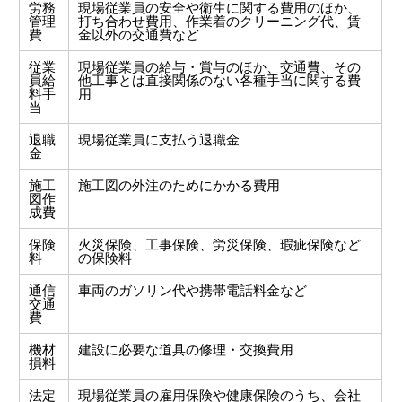
労務
現場従業員の安全や衛生に関する費用のほか、
管理
打ち合わせ費用、作業着のクリーニング代、賃
費
金以外の交通費など
従業
現場従業員の給与・賞与のほか、交通費、その
員給
他工事とは直接関係のない各種手当に関する費
料手
用
当
退職
現場従業員に支払う退職金
金
施工
施工図の外注のためにかかる費用
図作
成費
保険
火災保険、工事保険、労災保険、瑕疵保険など
料
の保険料
通信
車両のガソリン代や携帯電話料金など
交通
費
機材
建設に必要な道具の修理・交換費用
損料
法定
現場従業員の雇用保険や健康保険のうち、会社