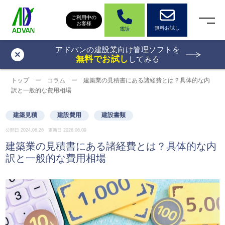
ご利用中の
お客様
無料お試し
電話
アドバンの建設業向け管理ソフトを
×
無料でお試し
してみる
トップ
ー
コラム
ー
建築業の見積書にある諸経費とは？具体的な内
訳と一般的な費用相場
建築見積
建設費用
建設書類
公開日 2024.06.26 更新日 2026.06.09
建築業の見積書にある諸経費とは？具体的な内
訳と一般的な費用相場