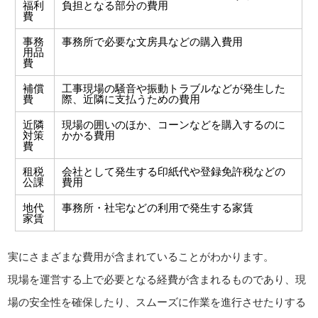
福利
負担となる部分の費用
費
事務
事務所で必要な文房具などの購入費用
用品
費
補償
工事現場の騒音や振動トラブルなどが発生した
費
際、近隣に支払うための費用
近隣
現場の囲いのほか、コーンなどを購入するのに
対策
かかる費用
費
租税
会社として発生する印紙代や登録免許税などの
公課
費用
地代
事務所・社宅などの利用で発生する家賃
家賃
実にさまざまな費用が含まれていることがわかります。
現場を運営する上で必要となる経費が含まれるものであり、現
場の安全性を確保したり、スムーズに作業を進行させたりする