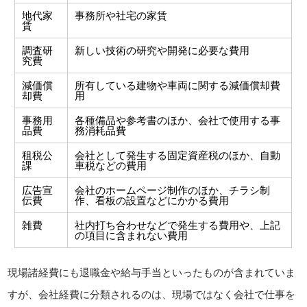
地代家
事務所や社宅の家賃
賃
調査研
新しい技術の研究や開発に必要な費用
究費
減価償
所有している建物や車両に関する減価償却費
却費
用
事務用
各種備品や参考書のほか、会社で使用する事
品費
務消耗品費
租税公
会社として発生する固定資産税のほか、自動
課
車税などの費用
広告宣
会社のホームページ制作のほか、チラシ制
伝費
作、看板の設置などにかかる費用
雑費
社内打ち合わせなどで発生する費用や、上記
の項目に含まれない費用
現場諸経費にも退職金や給与手当といったものが含まれていま
すが、会社経費に分類されるのは、現場ではなく会社で仕事を