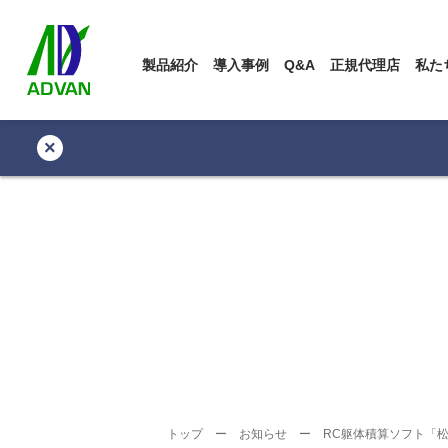
製品紹介
導入事例
Q&A
正規代理店
私た
×
トップ
ー
お知らせ
ー
RC躯体積算ソフト「