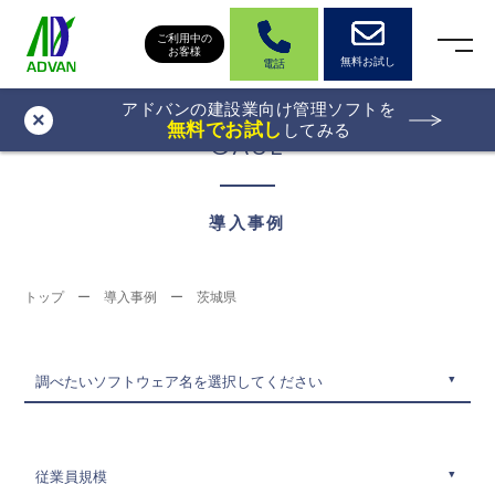
ご利用中の
お客様
無料お試し
電話
アドバンの建設業向け管理ソフトを
×
無料でお試し
してみる
CASE
導入事例
トップ
ー
導入事例
ー
茨城県