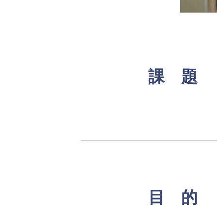
課 題
目 的