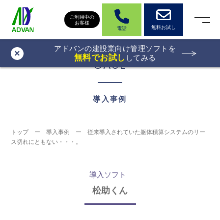
ご利用中の
お客様
無料お試し
電話
アドバンの建設業向け管理ソフトを
×
無料でお試し
してみる
CASE
導入事例
トップ
ー
導入事例
ー
従来導入されていた躯体積算システムのリー
ス切れにともない・・・。
導入ソフト
松助くん