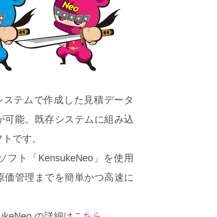
他システムで作成した見積データ
が可能。既存システムに組み込
フトです。
ト「KensukeNeo」を使用
原価管理までを簡単かつ高速に
ukeNeo の詳細は
こちら