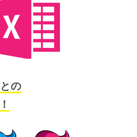
ムとの
！