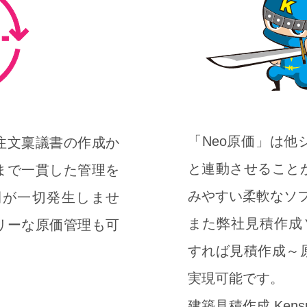
「Neo原価」は
注文稟議書の作成か
と連動させること
まで一貫した管理を
みやすい柔軟なソ
間が一切発生しませ
また弊社見積作成ソフ
リーな原価管理も可
すれば見積作成～
実現可能です。
建築見積作成 Kens