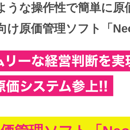
ような操作性で
簡単に原
向け原価管理ソフト
「N