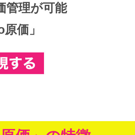
価管理が可能
eo原価」