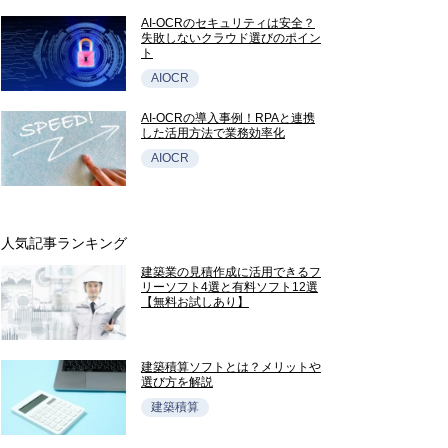
AI-OCRのセキュリティは安全？
失敗しないクラウド選びのポイン
ト
AIOCR
AI-OCRの導入事例！RPAと連携
した活用方法で業務効率化
AIOCR
人気記事ランキング
建築業の見積作成に活用できるフ
リーソフト4選と有料ソフト12選
【無料お試しあり】
建築積算ソフトとは？メリットや
選び方を解説
建築積算