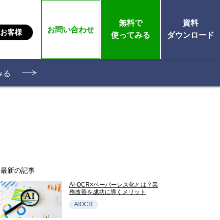
無料で
資料
お問い合わせ
お客様
使ってみる
ダウンロード
みる
最新の記事
AI-OCR×ペーパーレス化とは？業
務改善を成功に導くメリット
AIOCR