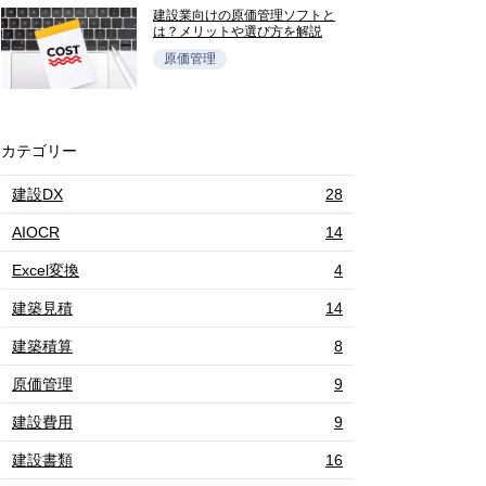
建設業向けの原価管理ソフトと
は？メリットや選び方を解説
原価管理
カテゴリー
建設DX
28
AIOCR
14
Excel変換
4
建築見積
14
建築積算
8
原価管理
9
建設費用
9
建設書類
16