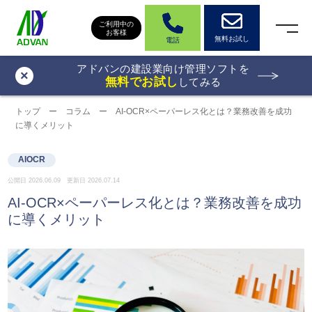
ご利用中の
お客様
無料お試し
電話
アドバンの建設業向け管理ソフトを
×
無料でお試し
してみる
トップ
ー
コラム
ー
AI-OCR×ペーパーレス化とは？業務改善を成功
に導くメリット
AIOCR
公開日 2026.06.09 更新日 2026.07.14
AI-OCR×ペーパーレス化とは？業務改善を成功
に導くメリット