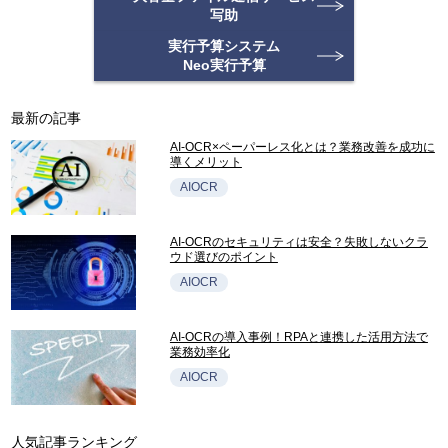
写助
実行予算システム
Neo実行予算
最新の記事
AI-OCR×ペーパーレス化とは？業務改善を成功に
導くメリット
AIOCR
AI-OCRのセキュリティは安全？失敗しないクラ
ウド選びのポイント
AIOCR
AI-OCRの導入事例！RPAと連携した活用方法で
業務効率化
AIOCR
人気記事ランキング