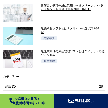
建築業の見積作成に活用できるフリーソフト4選
と有料ソフト12選【無料お試しあり】
建築積算ソフトとは？メリットや選び方を解
説
建築積算
建設業向けの原価管理ソフトとは？メリットや選
び方を解説
原価管理
カテゴリー
建設DX
28
AIOCR
14
0268-25-8767
無料お試し
受付時間9時～18時
Excel変換
4